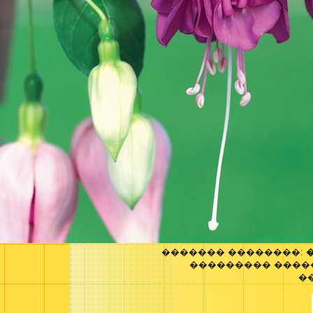
������� ��������:
��������� ����
�