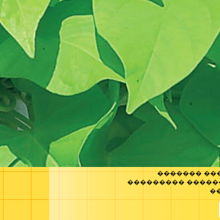
������� ��
��������� �����
�