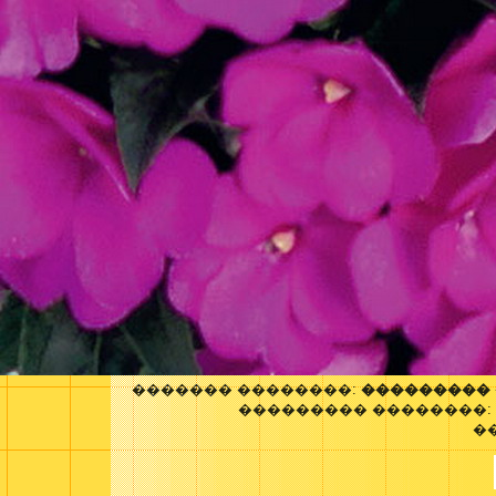
������� ��������:
��������� 
��������� ��������:
�