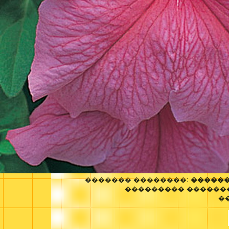
������� ��������:
������
��������� ������
�