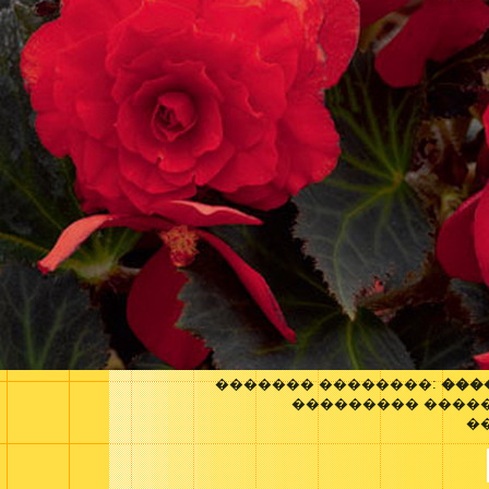
������� ��������:
���
��������� ����
�