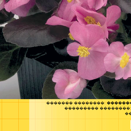
������� ��������:
������
��������� ��������
�