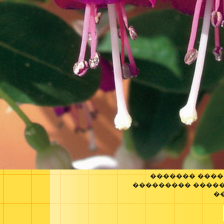
������� ����
��������� ����
�