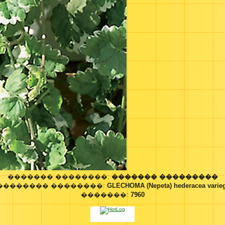
������� ��������:
������� ���������
�������� ��������:
GLECHOMA (Nepeta) hederacea varieg
�������:
7960