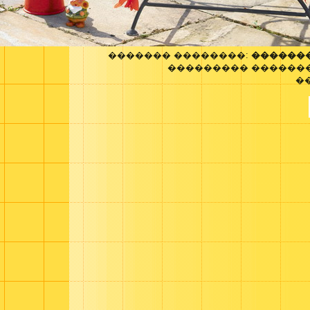
������� ��������:
�������
��������� ������
�