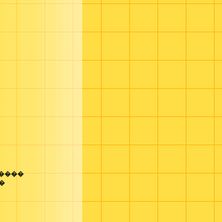
����
k�