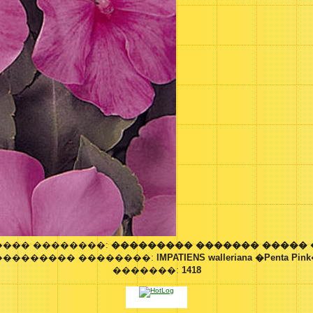
���� ��������:
��������� ������� ����� 
��������� ��������:
IMPATIENS walleriana �Penta Pin
�������:
1418