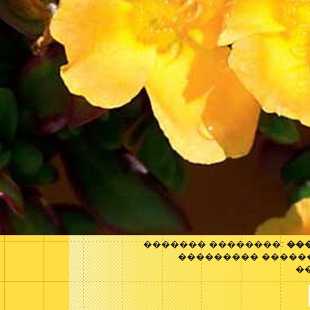
������� ��������:
��
��������� �����
�