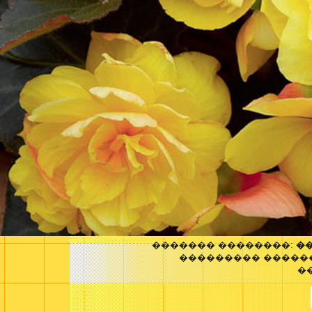
������� ��������:
�
��������� �����
�