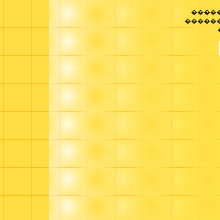
����
������