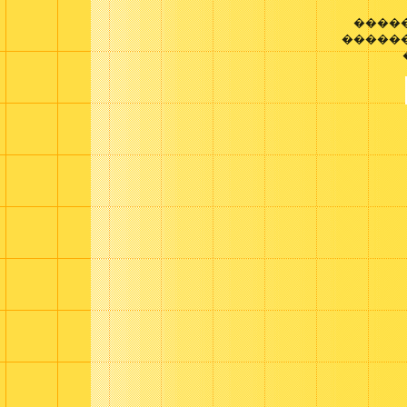
����
������