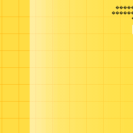
����
������