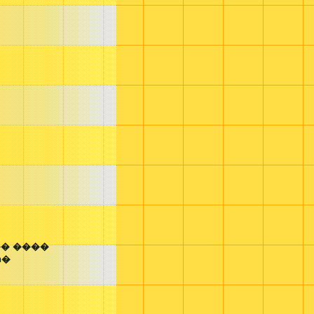
� ����
rn�