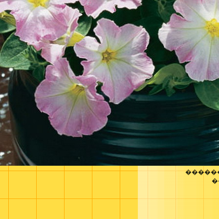
�����
�