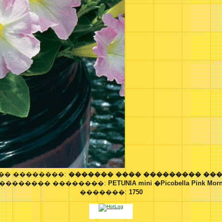
�� ��������:
������� ���� ��������� ���
�������� ��������:
PETUNIA mini �Picobella Pink Mo
�������:
1750