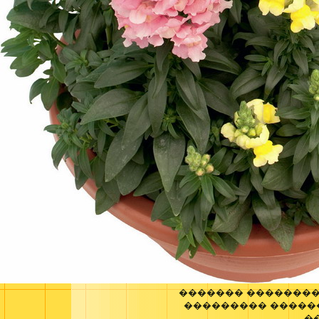
������� ��������
��������� �����
�