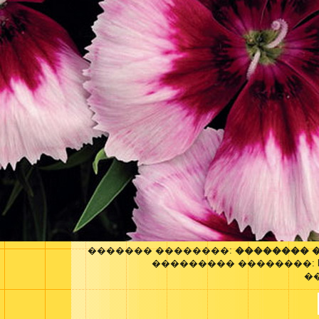
������� ��������:
�������� 
��������� ��������:
�