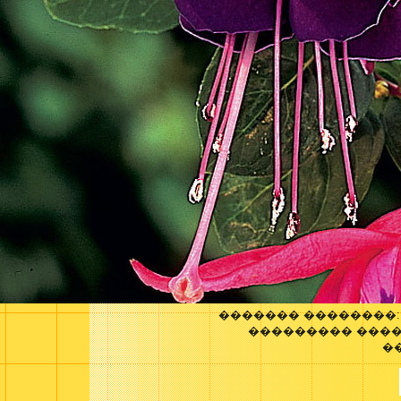
������� ��������
��������� ���
�