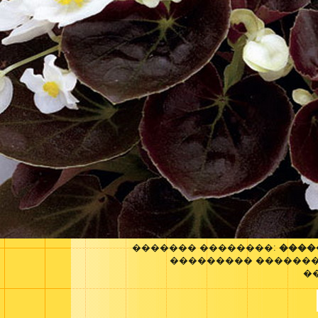
������� ��������:
����
��������� �������
�