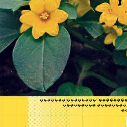
������� ��������:
��������
��������� ��������
�