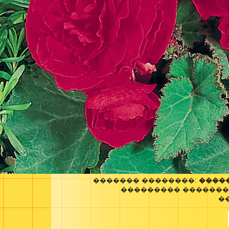
������� ��������:
�����
��������� �������
�