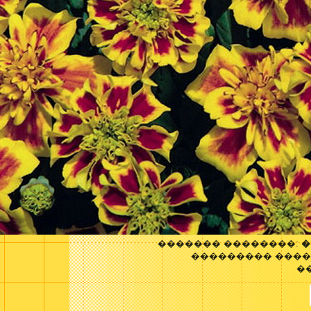
������� ��������:
�
��������� ����
�