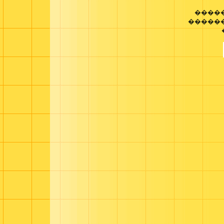
����
������