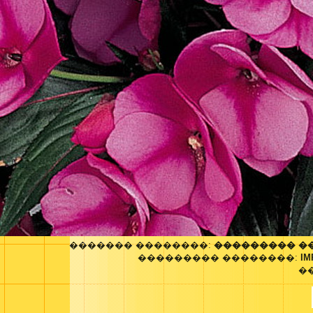
������� ��������:
��������� �
��������� ��������:
IM
�