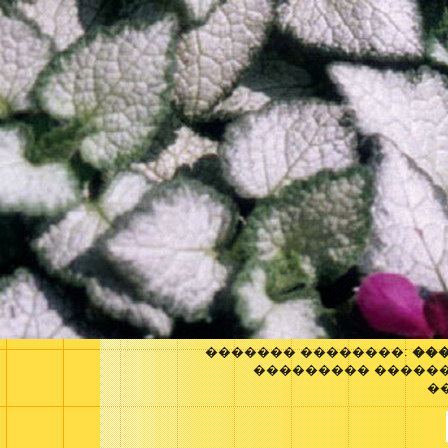
������� ��������:
��
��������� �����
�