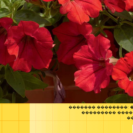
������� ��������:
��������� ����
�