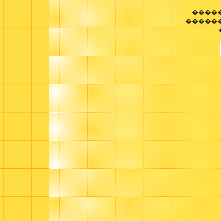
����
������