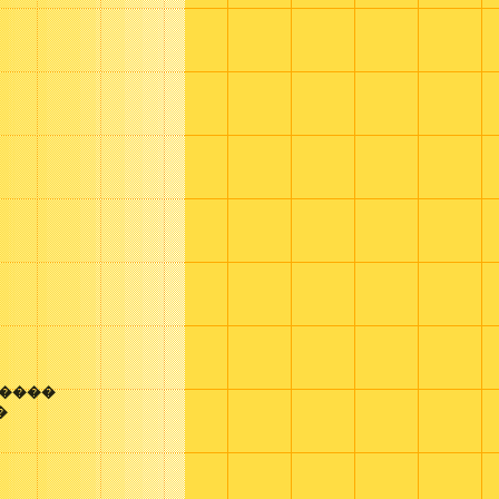
 ����
�