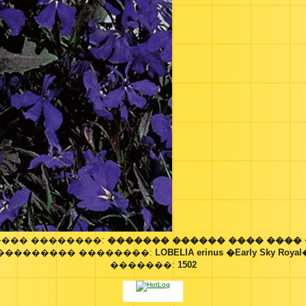
��� ��������:
������� ������ ���� ����
��������� ��������:
LOBELIA erinus �Early Sky Royal
�������:
1502