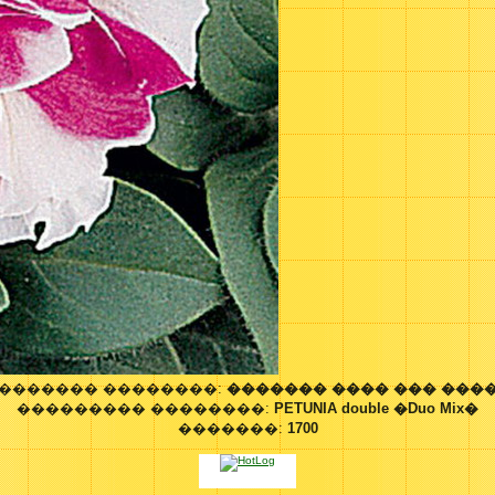
������� ��������:
������� ���� ��� ���
��������� ��������:
PETUNIA double �Duo Mix�
�������:
1700