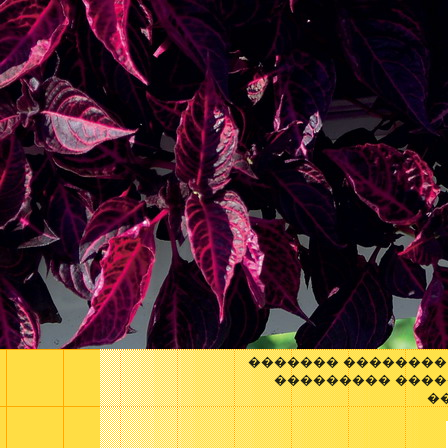
������� ��������
��������� ����
�