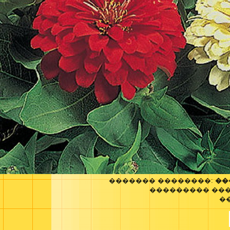
������� ��������:
��
��������� ��
�