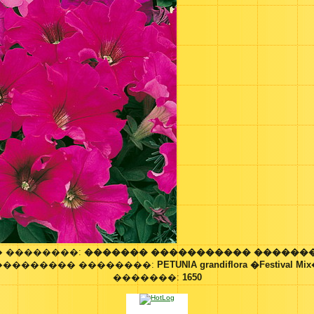
 ��������:
������� ����������� ������
��������� ��������:
PETUNIA grandiflora �Festival Mi
�������:
1650