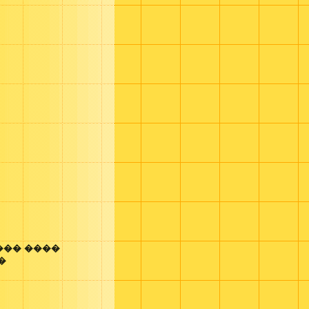
��� ����
x�