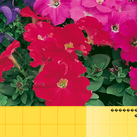
�������