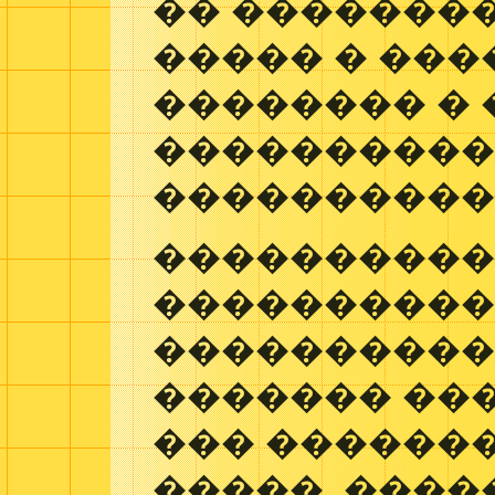
�� �������
����� � ���
�������� � 
���������
���������
���������
����������
����������
������� ��
��� ������
�����. ���