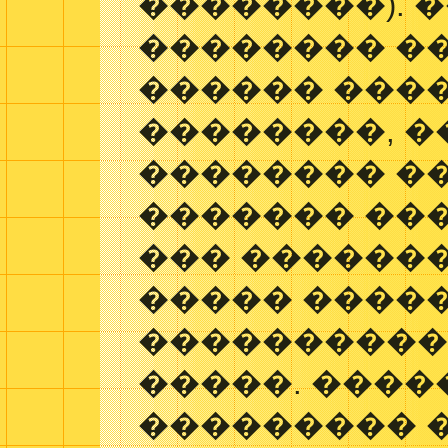
��������). 
�������� ��
������ ���
��������, �
�������� ��
������� ��
��� �������
����� �����
����������
�����. ����
��������� 