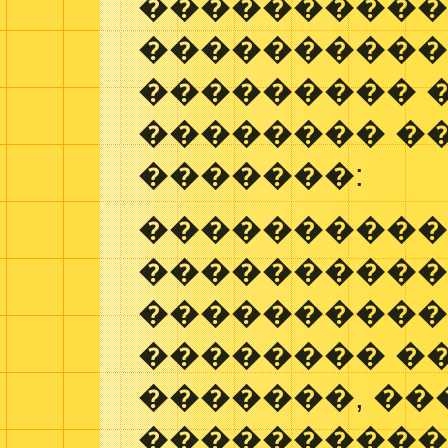
����������,
����������
��������� 
�������� ��
�������:
����������
���������� 
����������
�������� �
�������, ��
����������