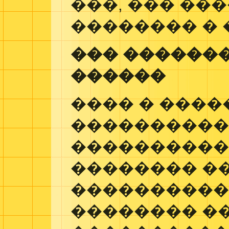
���, ��� ��
�������� � 
��� �������
������
���� � ����
����������
�����������
�������� �
����������
�������� ��