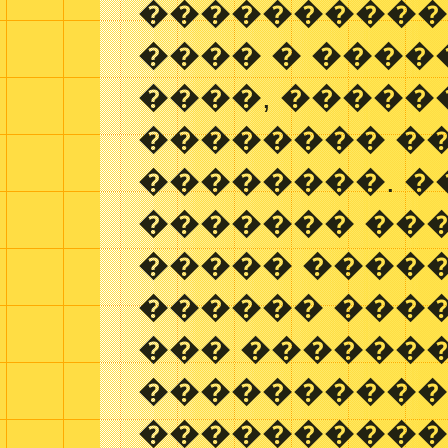
����������
���� � ����
����, �����
�������� �
��������. �
������� ���
����� �����
������ ����
��� ������
���������
����������