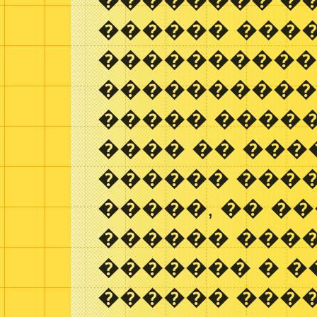
�������� �
������ ���
����������
����������
����� �����
���� �� ��
������ ����
�����, �� �
������ ����
������� � �
������ ���