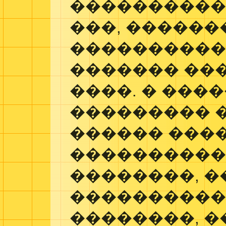
�����������
���, ������
����������
������� ��
����. � ����
��������� 
������ ���
����������
��������, 
����������
��������, �