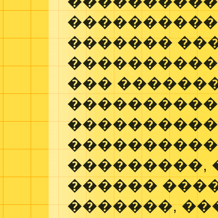
���������
�����������
������� ��
����������
��� ������
���������
�����������
����������
���������, 
������ ����
�������, ��