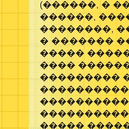
(������, � 
������, ���
��������, �
� ������� �
����� ����
���� ������
��������� 
����������
����������
����������
����� �����