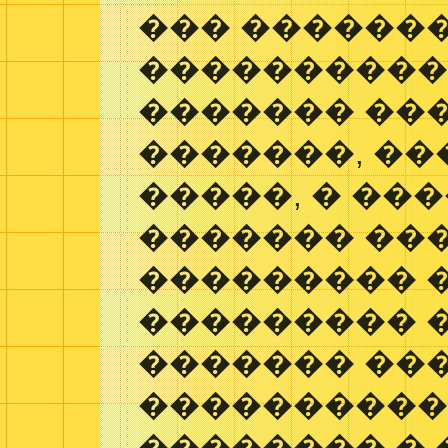
��� �������
����������
������� ��
�������, �
�����, � ��
������� ���
��������� 
��������� �
������� ���
����������
�������� �