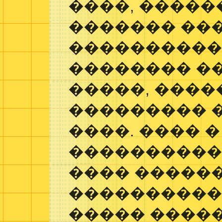
����, �����
������� ��
����������
�������� ��
�����, ����
��������� 
����. ���� �
����������
���� �����
���������� 
����� �����