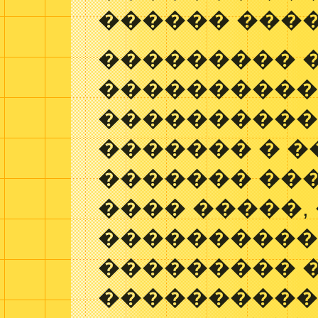
������ ���
��������� 
����������
���������
������� � 
������� ���
���� �����,
���������� 
��������� 
����������