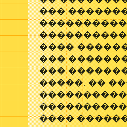
��� �������
����������
����������,
���� �����
��� ������
��� �������
�����. �� �
���������
����������
���� �����