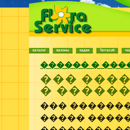
каталог
вазоны
кадки
Terracult
че
������ � ���
��� ���
� �����
��� �������
����� ����