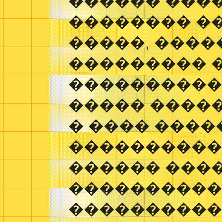
������ ���
�������� �
�����, ����
��������� 
����������.
����� ����
� ���� ����
����������
������ ����
����������
����������