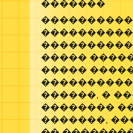
�������
����������
����������
����������
����� �����
����� ����
����������
������, � �
�������� �
�������, �
�� ��������