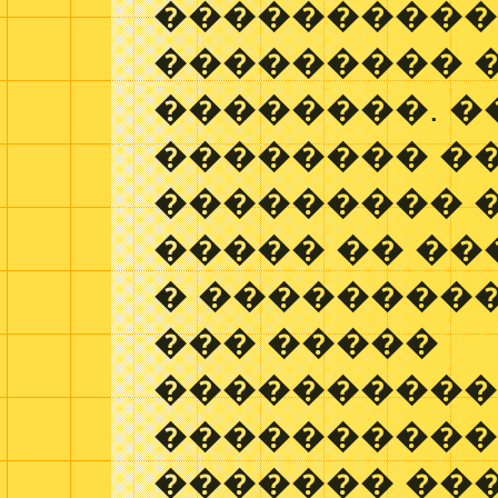
����������
��������� 
��������. �
�������� �
��������� 
����� �� ��
� ��������
��� �����
����������
����������
������� ��