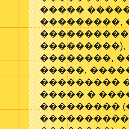
����� ����
���������, 
����������
���������),
��������, �
�����, ����
��������� 
����� � ��
��������� (
����������