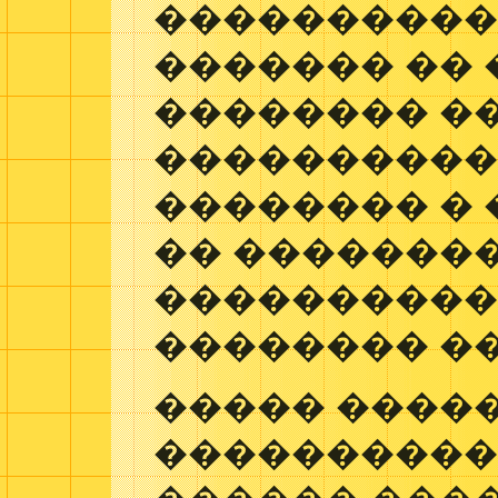
����������)
������� �� 
�������� �
����������
�������� �
�� ��������
����������
�������� �
����� ����
����������