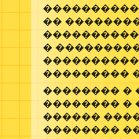
����������
�� �������
����������
� ��������
���������
��������� 
�������� � 
�������� �
������ ���
�������� ��