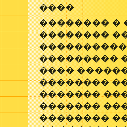
����
�������� � 
�������� �
����������
��������� �
���� �����
�������� �
������� ��
������� ���
�������� �