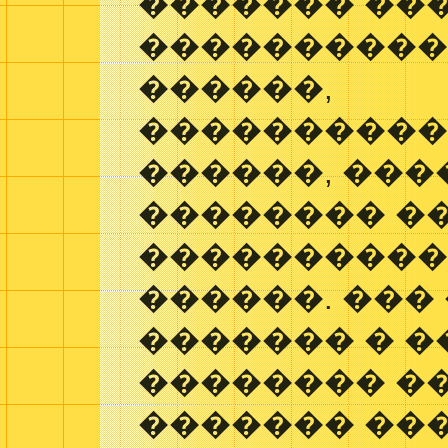
������� ���
����������
������,
���������
������, ���
�������� �
�����������
������. ���
������� � 
�������� �
������� ��