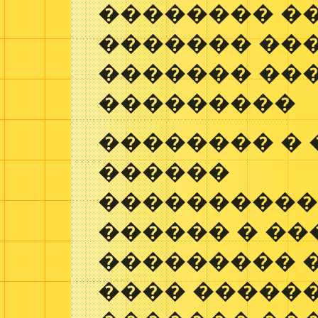
�������� �
������� ��
������� ��
���������
�������� �
������
���������
������ � ��
��������� 
���� ������