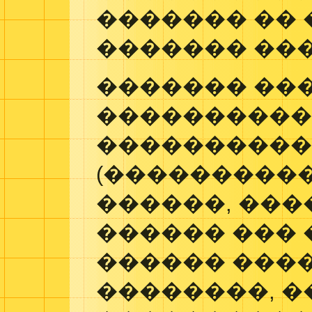
������� ��
������� ��
������� ��
���������
����������
(���������
������, ���
������ ��� 
������ ���
��������, �