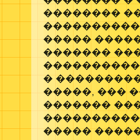
�������� �
���������� 
����� ����
������� ��
����������
� ��������
�����, ��� 
������� ��
����������
����� ����