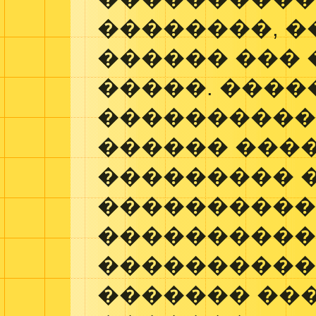
��������, �
������ ���
�����. ����
����������
������ ����
��������� 
����������
���������
����������
������� ��