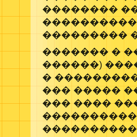
�������� �
���������
��������� 
������� � �
������) ��
� ��������
��� ����� �
��� ���� ��
����������,
����������