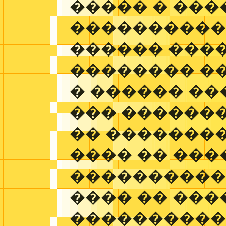
����� � ���
����������
������ ���
�������� �
� ������ ��
��� �������
�� �������
���� �� ���
����������
���� �� ��
���������