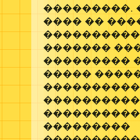
���������. 
���� �� ���
����������
������� ��
��������� 
����� �����
���������
���������
����������
���������
����������