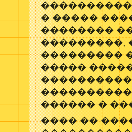
����������
� ����� ���
�������� �
���������, 
��������� 
����� �����
����������
����������
������ � ���
���� �� ���