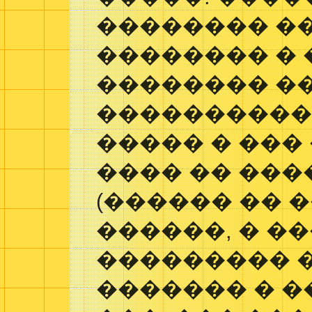
�������� �
�������� � 
�������� �
����������
����� � ���
���� �� ����
(������ �� 
������, � �
��������� �
������� � �