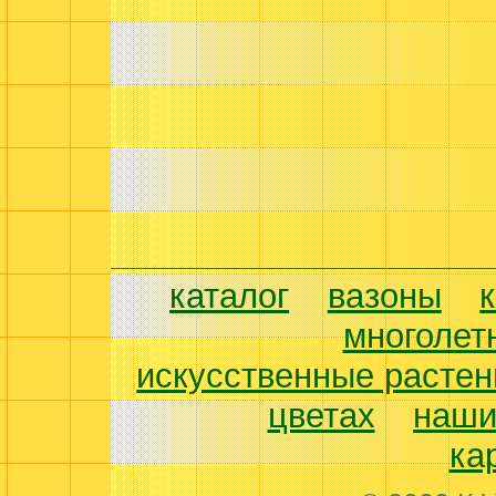
каталог
вазоны
многолет
искусственные растен
цветах
наши
ка