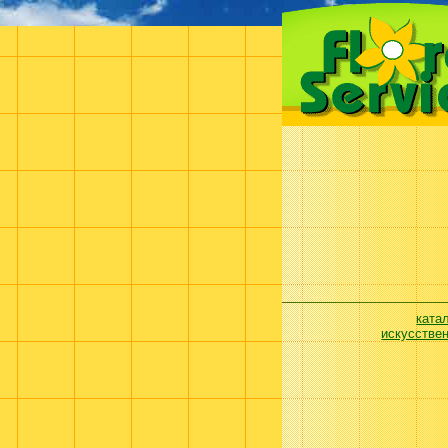
ката
искусстве