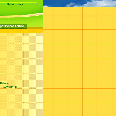
ренки растений
евища
контакты