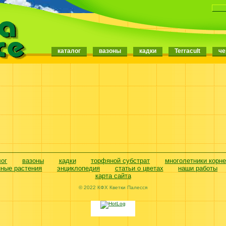
каталог
вазоны
кадки
Terracult
че
лог
вазоны
кадки
торфяной субстрат
многолетники корн
нные растения
энциклопедия
статьи о цветах
наши работы
карта сайта
© 2022 КФХ Кветки Палесся