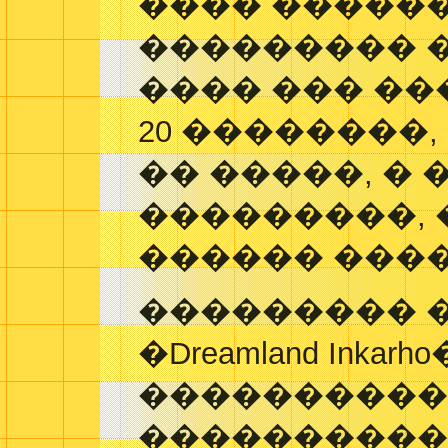
���� �����
��������� 
���� ��� ��
20 ��������
�� �����, � 
���������, 
������ ����
��������� �
�Dreamland Ink
����������
���������