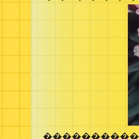
����������