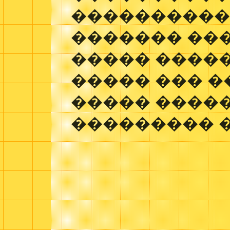
����������
������� ��
����� �����
����� ��� 
����� ����
��������� 