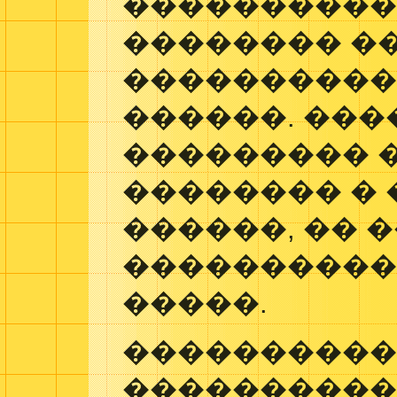
����������
�������� �
����������
������. ���
��������� 
�������� �
������, �� 
����������
�����.
����������
���������