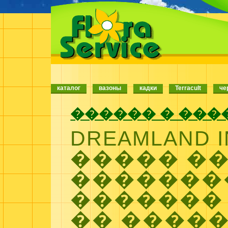
каталог
вазоны
кадки
Terracult
че
������ � ���
DREAMLAND I
����� �
�������
�������
�� �����