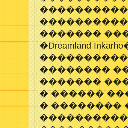
����������
����������
������� ��
�Dreamland Inkarho
����������
�������� �
������� ���
� ������ �
� �������� 
����������