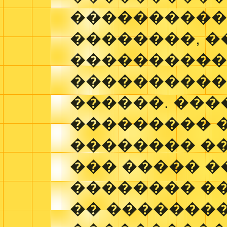
����������
��������, �
����������
����������
������. ���
��������� 
�������� �
��� ����� �
�������� �
�� �������