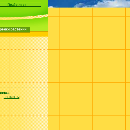
ренки растений
евища
контакты