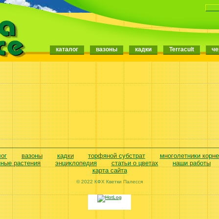
каталог
вазоны
кадки
Terracult
че
лог
вазоны
кадки
торфяной субстрат
многолетники корн
нные растения
энциклопедия
статьи о цветах
наши работы
карта сайта
© 2022 КФХ Кветки Палесся