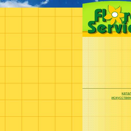
ката
искусстве