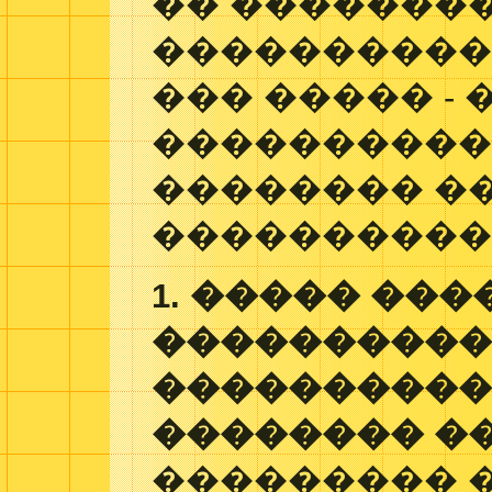
�� ��������
����������
��� ����� - 
����������
�������� �
����������
1. ����� ���
���������
����������
�������� �
��������� 