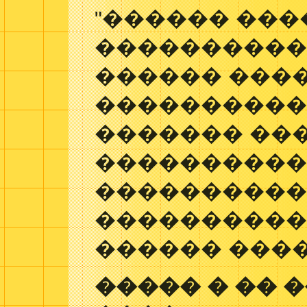
"������ ���
����������,
������ ����
�����������
������� ��
����������
���������
�����������
������ ���
����� � �� 