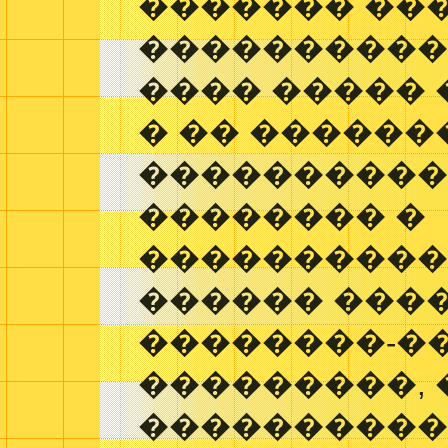
������� ��
�����������
���� �����
� �� �����
����������
�������� �
�����������
������ ���
��������-�
���������,
���������� � 