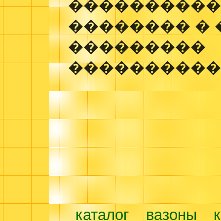
����������
�������� �
���������
����������
каталог
вазоны