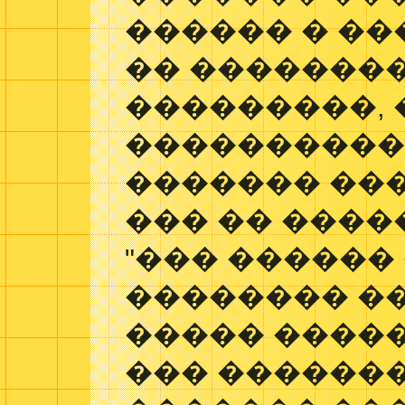
������ � �
�� �������
���������, 
����������
������� ���
��� �� ����
"��� ������
�������� �
����� ������
��� ������