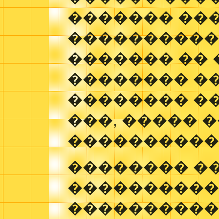
������� ���
����������
������� �� 
�������� �
�������� �
���, ����� 
����������
�������� �
���������
����������