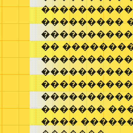
����������
��������� 
����������
�� ��������
���������
���������
����������
����������
������� ��
���� �����