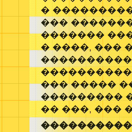
� ���������
��� ������
������� ��
� ����, ���
����������
�����������
��� ����� �
��������� 
�� ���, ��� 
���������