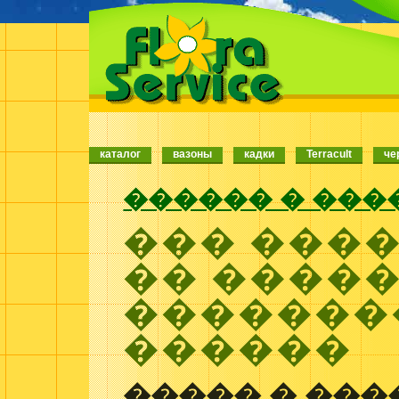
каталог
вазоны
кадки
Terracult
че
������ � ���
��� ���
�� ����
�������
������
����� � ���