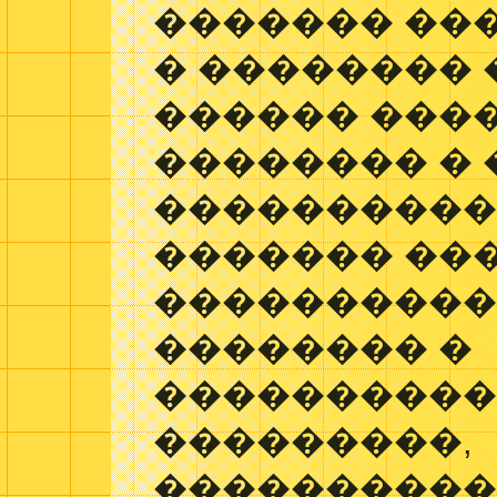
������� ��
� �������� 
������ ����
�������� �
����������
������� ��
���������
�������� �
���������
���������,
����������