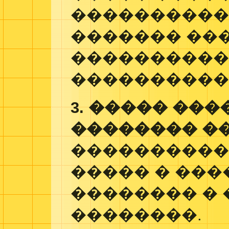
����������
������� ��
����������
����������
3. ����� ��
�������� ��
����������
����� � ���
�������� � 
��������.