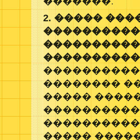
�������.
2. ����� ���
����������
����������
����������
����������
�������� �
����� ����
����������
����������
����� �����