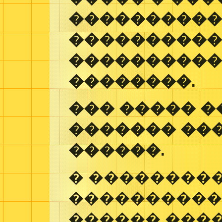
����������
����������
����������
��������.
��� ����� �
������� ��
������.
� ��������
����������
������ ���