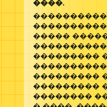
����.
����������
���������� �
����� ����
����������
��������� 
����������,
��������� 
��������� �
�������� ��
� ����, ���