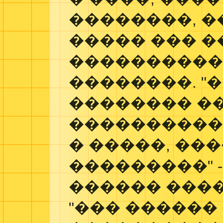
��������, 
����� ��� �
����������
��������. "
�������� �
����������
� �����, ��
���������" 
������ ���
"��� ������