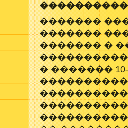
����������
������� ��
������� ��
������� � 
����������
� ������� 1
����������
����������
����������
����������