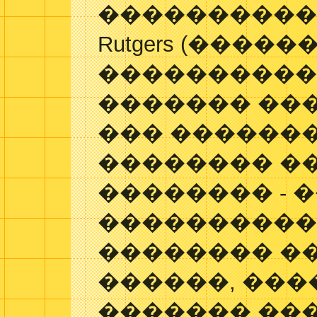
����������
Rutgers (���
�����������
������� ��
��� ������
�������� �
�������� - 
����������
�������� �
������, ��
������� ��