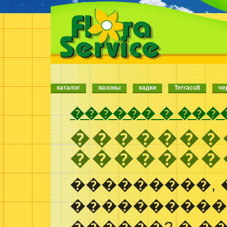
каталог
вазоны
кадки
Terracult
че
������ � ���
�������
��������
���������, 
����������