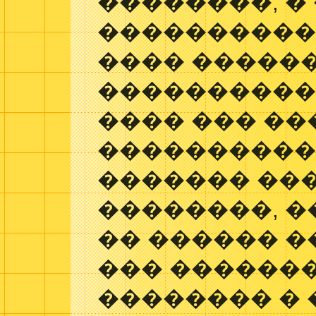
��������, �
����������
���� �����
����������
���� ��� ��
����������
������� ���
��������, �
�� ������ 
��� �������
�������� �