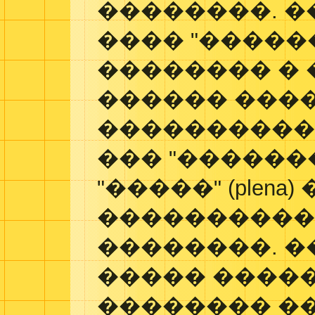
��������. �
���� "��������
�������� � 
������ ���
�����������
��� "������
"�����" (plena
����������
��������. �
����� ����
�������� �