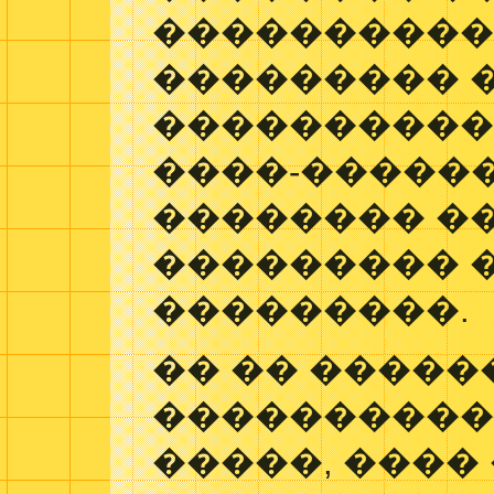
����������
��������� �
����������
����-������
�������� �
��������� 
���������.
�� �� �����
����������
�����, ����