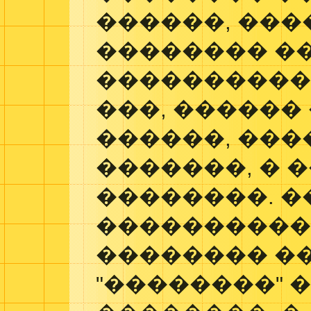
������, ���
�������� �
����������
���, ������
������, ���
�������, � 
��������. �
���������
�������� �
"��������" 