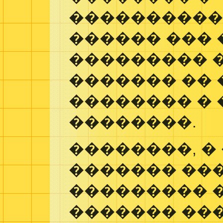
����������
������ ��� 
��������� 
������� ��
�������� � 
��������.
��������, �
������� ���
��������� �
������� ��