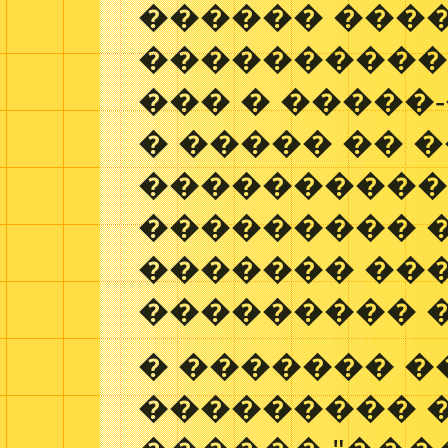
������ ���
����������
��� � �����
� ����� �� 
����������
��������� 
������� ��
��������� 
� ������� 
��������� 