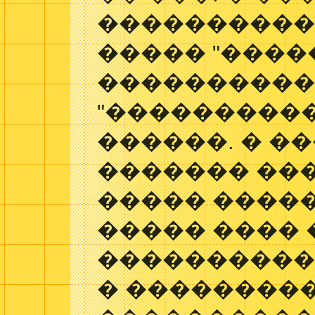
����������
����� "����
����������
"����������
������. � �
������� ���
����� �����
����� ���� 
�����������
� ���������