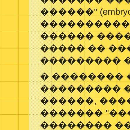
������" (embryon
����������
������ ���
����� �� �
��������� 
� �������� 
��������� 
������, ���
������� "��
�������� ��