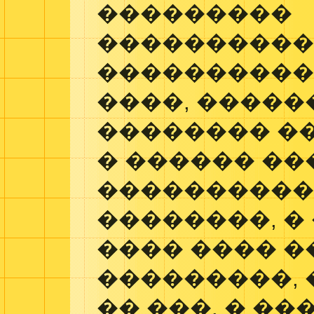
���������
���������
����������.
����, ������
�������� ��
� ������ ��
����������
��������, �
���� ���� �
���������, 
�� ���. � ��