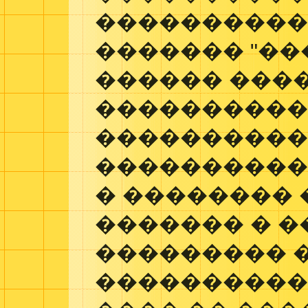
����������.
������� "��
������ ����
����������
����������
����������
� �������� 
������� � 
��������� 
���������� 