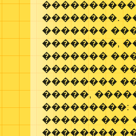
����������
��������. �
������� ��
��������, �
������� ���
�������� �
�������� �
�����, ���
���������: 
������ ��� 
�������� �