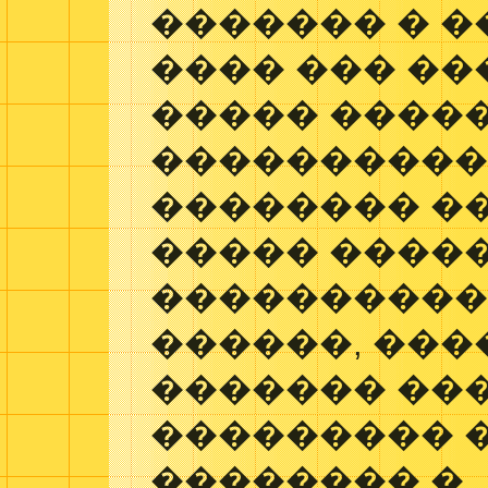
������� � 
���� ��� ��
����� �����
����������
�������� �
����� �����
����������
������, ��
������� ���
��������� 
�������� �