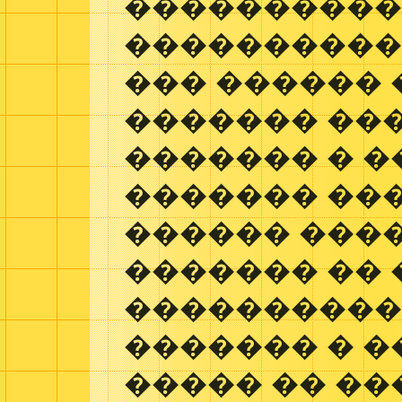
����������
����������
��� ������
������� ��
������� � �
������� ���
������ ���
������� ��
����������
������� � �
����� �� ��