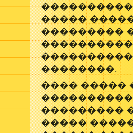
����������
����� ����
��������� 
����������
����������
��������.
���� ����� 
���������
��������� �
����� �����