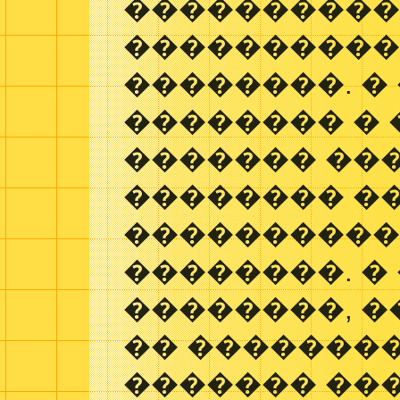
���������
����������
��������. �
�������� �
������� ��
�������� �
����������
��������. �
��������, 
�� �������
������� ���