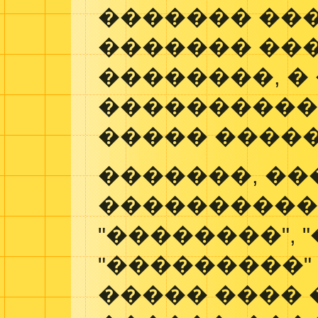
������� ���
������� ��
��������, �
����������
����� �����
�������, ��
����������
"��������", 
"���������"
����� ���� 