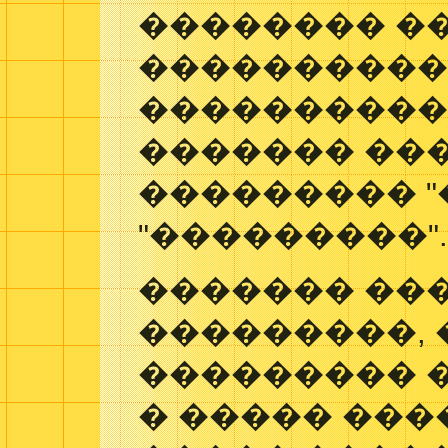
�������� �
���������
����������
������� ���
��������� "
"���������"
������� ��
���������, 
��������� �
� ����� ���