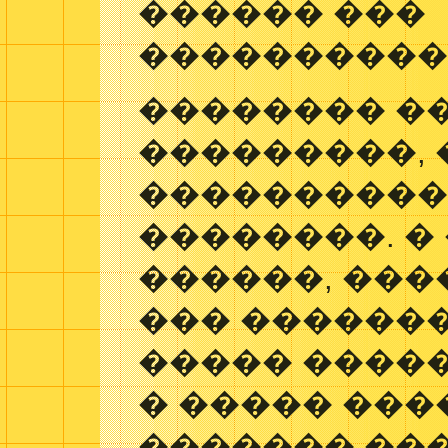
������ ���
����������
�������� �
���������,
����������
��������. �
������, ���
��� �������
����� ����
� ����� ���
������� ���