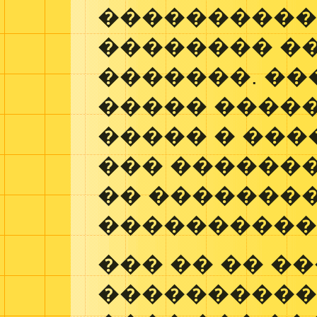
����������
�������� �
�������. ��
����� �����
����� � ���
��� �������
�� ��������
���������� 
��� �� �� �
�����������