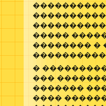
����������
����������
����������
����� ����
�������� � 
����������
� ��������
��� ������
������� ��
���� ������