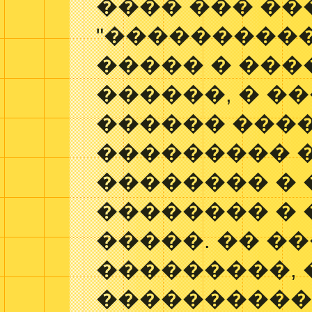
���� ��� ��
"����������
����� � ��
������, � �
������ ����
��������� 
�������� �
�������� � 
�����. �� �
���������, 
����������