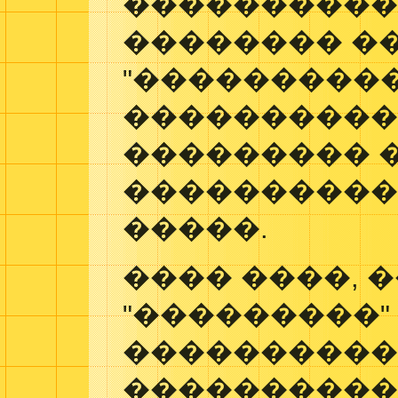
���������
�������� �
"���������
����������
��������� �
����������
�����.
���� ����, 
"���������"
���������
���������