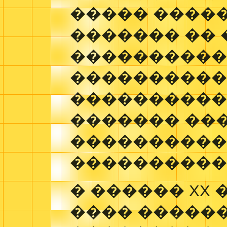
����� �����
������� ��
���������� 
����������
����������
������� ���
����������
����������
� ������ XX 
���� ������