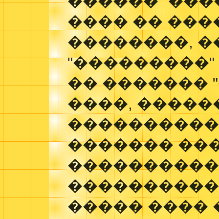
������ "���
���� �� ���
��������, �
"���������" 
�� ������� 
����, �����
����������
������� ��
����������
����������
����� ���� 