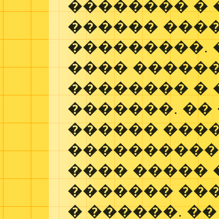
�������� �
������ ���
���������. 
���� ������
�������� �
�������. ��
������ ���
����������
���� ����� 
������� ���
� ������. �