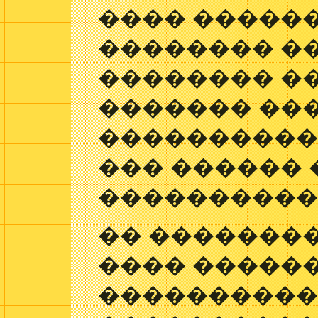
���� ������
�������� �
�������� ��
������� ���
�����������
��� ������ 
����������
�� ��������
���� �����
����������