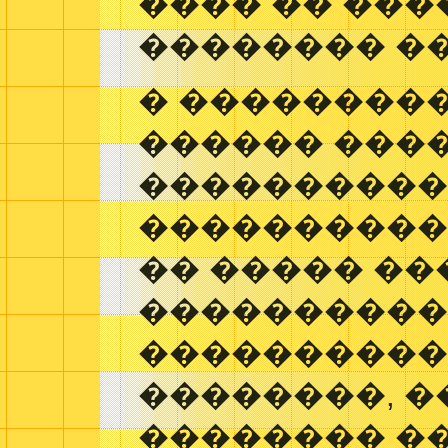
���� �� ���
�������� �
� ���������
������ ���
���������
����������
�� ����� ��
����������
����������
��������, �
�������� ��