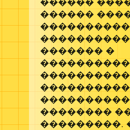
������ ���
������ ���
���������
����������
������� �
���������
����������
���������
����������
�������� �
���������. 