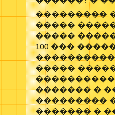
������? � �
��������� �
����� �����
����� �����
100 ��� �����
�����������
����� ����
����������
������� � �
��������� 
������� � �