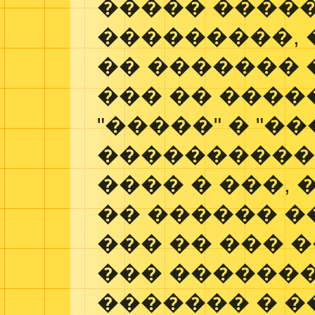
����� ����
���������, 
�� ������� 
��� �� ����
"�����" � "�
����������
���� � ���,
�� ������ �
��� �� ��� �
��� ������
������� � 