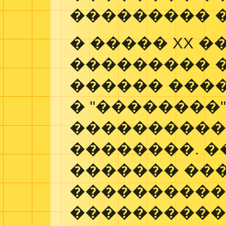
��������� 
� ����� XX 
��������� 
������ ����
� "��������
����������
��������. �
������� ���
����������
����������