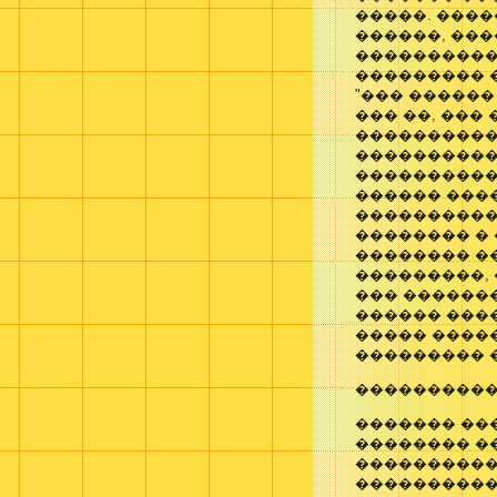
�����. ���
������, ��
����������
��������� �
"��� ������
��� ��, ��
�����������
����������
�����������
������ ����
�����������
�������� �
�������� �
���������,
��� �������
������ ���
����� �����
��������� 
����������
������� ��
�������� �
����������
����������