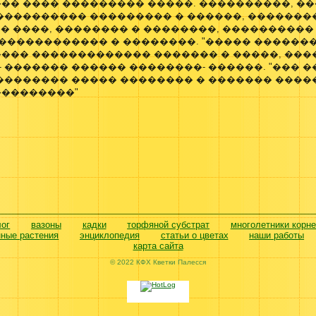
�� ���� ��������� �����. ����������, ��
���������� ��������� � ������, �������
 � ����, �������� � ��������, ����������
������������� � ��������. "����� ������
��� ������������� ������� � �����, ���
- ������� ������ ��������- ������. "��� 
�������� ����� �������� � ������� ����
��������"
лог
вазоны
кадки
торфяной субстрат
многолетники корн
нные растения
энциклопедия
статьи о цветах
наши работы
карта сайта
© 2022 КФХ Кветки Палесся