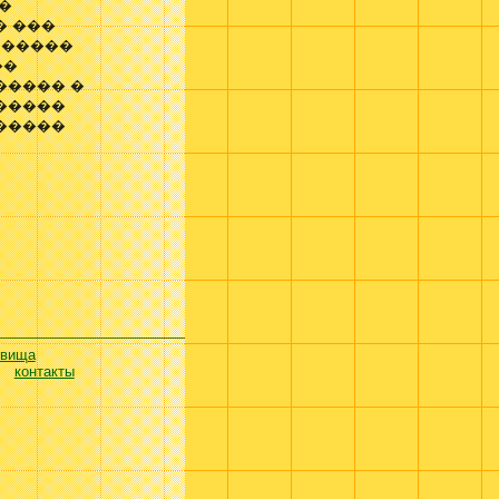
�
� ���
 �����
��
����� �
������
�����
евища
контакты