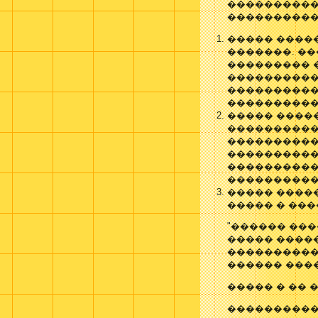
����������,
����������
����� ����
�������. �
��������� 
����������
����������
����������
����� ����
����������
����������
����������
����������
����������
����� ����
����� � ���
"������ ���
����� ����
����������
������ ���
����� � �� 
�����������