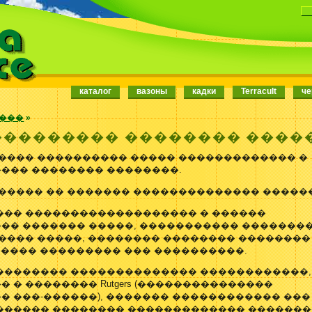
каталог
вазоны
кадки
Terracult
че
����
»
��������� �������� ����
����� ���������� ����� ������������� �
��� �������� ��������.
������ �� ������� �������������� ������
��� ������������������� � ������
�� ������� �����, ����������� �������
 ���� �����, �������� �������� ��������
����� ��������� ��� ����������.
�������� �������������� ������������,
 � �������� Rutgers (���������������
� ���-������), ������� ������������ ���
������ �������� ������������� ��������