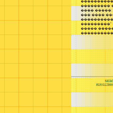
����������
��������� 
���� �����:
��� ���� �
����������
���������" 
����� ����
����������
ката
искусстве