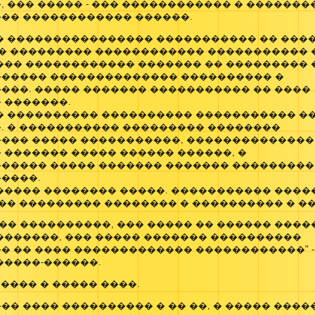
 ��� ����� - ��� ������������ � �������
�� ������������ ������.
� ���������������� ����������� �� ���
�� ��������� ������������ ����������� 
��� ������������ ������� �� ��������� 
����� �������������� ���������� �
���. ����� ������� ����������� �� ����
 �������.
� ���������� ���������� ����������� �
. � ����������� ��������� ��������
��� ����� �����������, ��������������
 ������� ����� ������ ������, �
����� ����� ������� ������� ���������
����.
����� �������� �����. ����������� ����
�� ��������� �������� � ���������� � �
�� ����������, ��� ����� �� ������ ����
�������, ��� ����� ������� ����������
� �� ���� ������������� ������������" -
�����-������.
����� � ����� ����.
� ���� ���������� � �� ��, � ����� ����