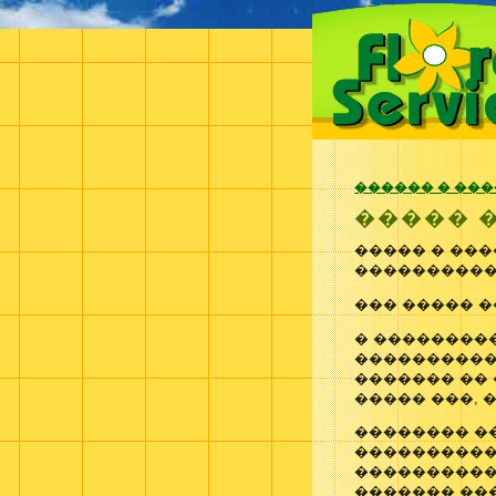
������ � ��
����� 
����� � ��
����������
��� ����� 
� ��������
����������
������� ��
����� ���, 
�������� �
�����������
����������
������� ��