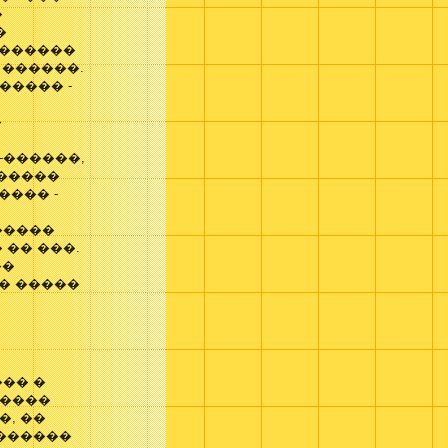
�
�
�������
 ������.
����� -
�
-������,
������
���� -
�����
�� ���.
��
� �����
�� �
�����
, ��
�������