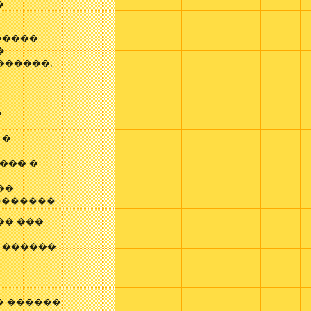
�
�����
�
������,
�
 �
��� �
��
�������.
�� ���
 ������
� ������