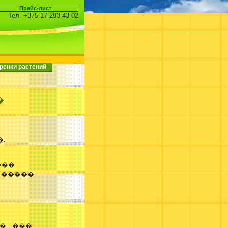
Тел. +375 17 293-43-02
ренки растений
�
.
���
 �����
 - ���