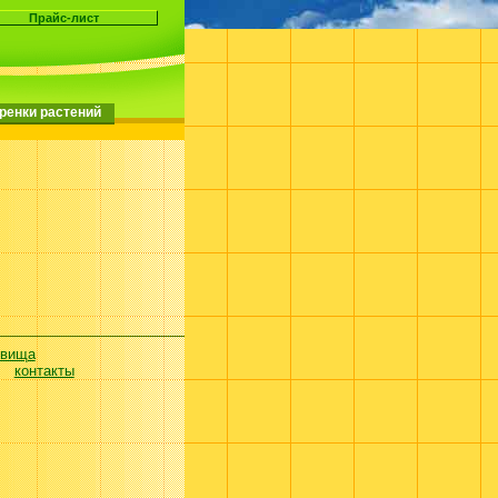
ренки растений
евища
контакты