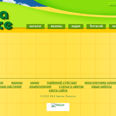
каталог
вазоны
кадки
Terracult
че
лог
вазоны
кадки
торфяной субстрат
многолетники корн
нные растения
энциклопедия
статьи о цветах
наши работы
карта сайта
© 2022 КФХ Кветки Палесся