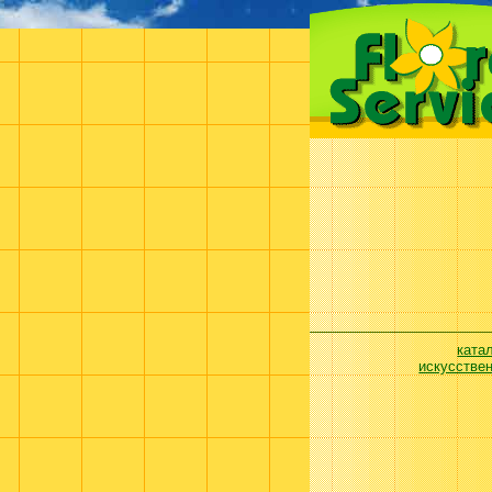
ката
искусстве